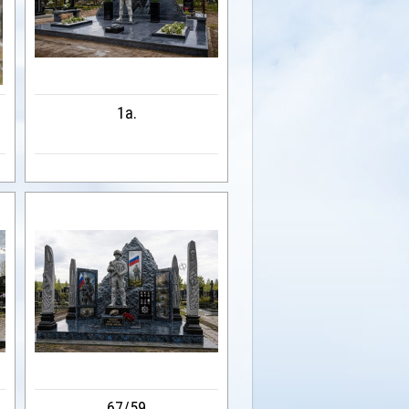
1a.
67/59