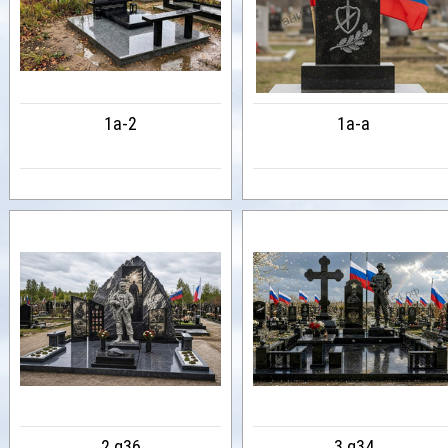
1a-2
1a-a
2.g36
3.g34