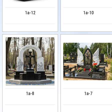
1a-12
1a-10
1a-8
1a-7