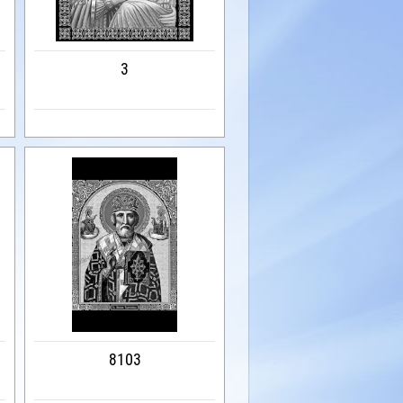
3
8103