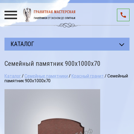
КАТАЛОГ
Прямоугольные памятники
Семейный памятник 900х1000х70
Авторские работы
Каталог
/
Семейные памятники
/
Красный гранит
/ Семейный
Благоустройство мест захоронения
памятник 900х1000х70
Памятники участникам СВО
Мемориальные комплексы
3D подиумы
Эксклюзивные памятники