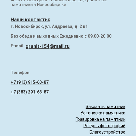
Наши работы
памятники в Новосибирске
Памятники на могилу
Наши контакты:
г. Новосибирск, ул. Андреева, д. 2 к1
Надгробия (плиты) на могилу
Без обеда и выходных Ежедневно с 09.00-20.00
Гранитный бордюр
E-mail:
granit-154@mail.ru
Телефон:
+7 (913) 915-63-87
+7 (383) 291-63-87
Заказать памятник
Установка памятника
Гравировка на памятник
Ретушь фотографий
Благоустройство