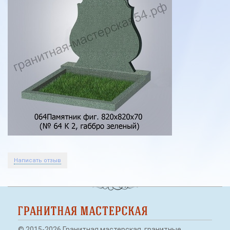
Экономные памятники
Фигурные памятники
Семейные памятники
Элитные памятники
Памятники из мраморной крошки
Гранитные памятники
Как заказать памятник
Вазы и полувазы
Написать отзыв
Скамейки, лавочки, столы на могилу
Оградки на могилу
Художественное оформление
© 2015-2026 Гранитная мастерская, гранитные