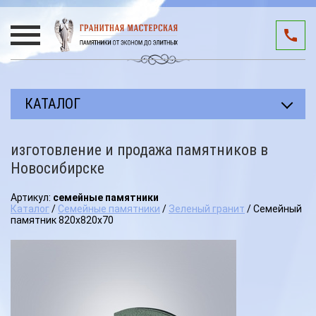
КАТАЛОГ
Прямоугольные памятники
изготовление и продажа памятников в
Авторские работы
Новосибирске
Благоустройство мест захоронения
Артикул:
семейные памятники
Каталог
/
Семейные памятники
/
Зеленый гранит
/ Семейный
Памятники участникам СВО
памятник 820х820х70
Мемориальные комплексы
3D подиумы
Эксклюзивные памятники