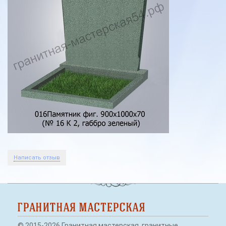
Экономные памятники
Фигурные памятники
Семейные памятники
Элитные памятники
Памятники из мраморной крошки
Гранитные памятники
Как заказать памятник
Вазы и полувазы
Написать отзыв
Скамейки, лавочки, столы на могилу
Оградки на могилу
Художественное оформление
© 2015-2026 Гранитная мастерская, гранитные