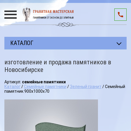
КАТАЛОГ
Прямоугольные памятники
изготовление и продажа памятников в
Авторские работы
Новосибирске
Благоустройство мест захоронения
Артикул:
семейные памятники
Каталог
/
Семейные памятники
/
Зеленый гранит
/ Семейный
Памятники участникам СВО
памятник 900х1000х70
Мемориальные комплексы
3D подиумы
Эксклюзивные памятники