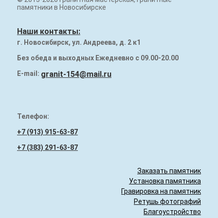
Наши работы
памятники в Новосибирске
Памятники на могилу
Наши контакты:
г. Новосибирск, ул. Андреева, д. 2 к1
Надгробия (плиты) на могилу
Без обеда и выходных Ежедневно с 09.00-20.00
Гранитный бордюр
E-mail:
granit-154@mail.ru
Телефон:
+7 (913) 915-63-87
+7 (383) 291-63-87
Заказать памятник
Установка памятника
Гравировка на памятник
Ретушь фотографий
Благоустройство