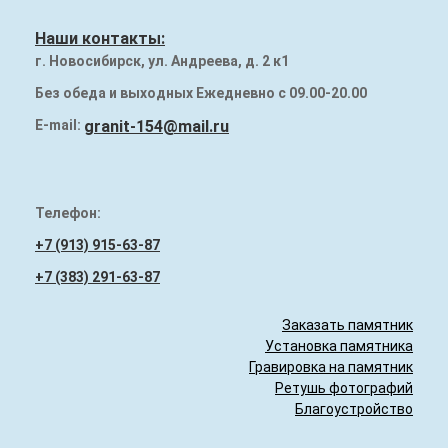
Наши работы
Наши контакты:
Памятники на могилу
г. Новосибирск, ул. Андреева, д. 2 к1
Надгробия (плиты) на могилу
Без обеда и выходных Ежедневно с 09.00-20.00
E-mail:
granit-154@mail.ru
Гранитный бордюр
Телефон:
+7 (913) 915-63-87
+7 (383) 291-63-87
Заказать памятник
Установка памятника
Гравировка на памятник
Ретушь фотографий
Благоустройство