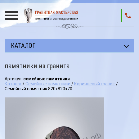
КАТАЛОГ
Прямоугольные памятники
памятники из гранита
Авторские работы
Артикул:
семейные памятники
Благоустройство мест захоронения
Каталог
/
Семейные памятники
/
Коричневый гранит
/
Семейный памятник 820х820х70
Памятники участникам СВО
Мемориальные комплексы
3D подиумы
Эксклюзивные памятники