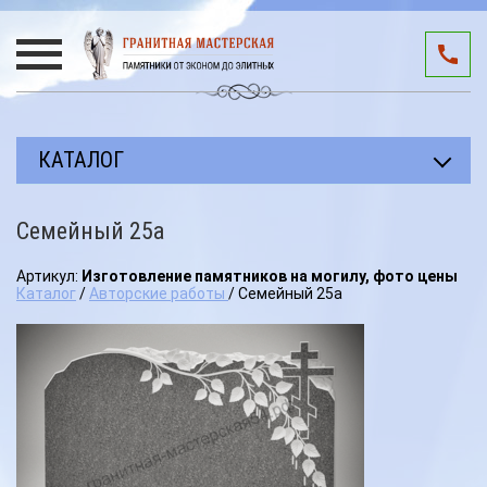
КАТАЛОГ
Прямоугольные памятники
Семейный 25а
Авторские работы
Артикул:
Изготовление памятников на могилу, фото цены
Благоустройство мест захоронения
Каталог
/
Авторские работы
/ Семейный 25а
Памятники участникам СВО
Мемориальные комплексы
3D подиумы
Эксклюзивные памятники