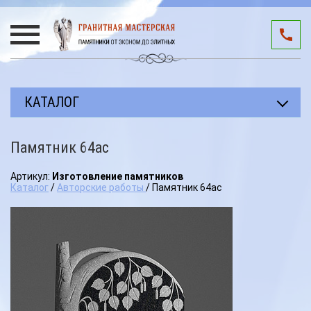
КАТАЛОГ
Прямоугольные памятники
Памятник 64ас
Авторские работы
Артикул:
Изготовление памятников
Благоустройство мест захоронения
Каталог
/
Авторские работы
/ Памятник 64ас
Памятники участникам СВО
Мемориальные комплексы
3D подиумы
Эксклюзивные памятники