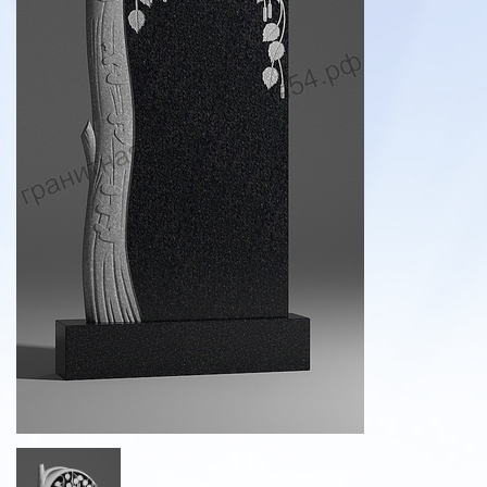
Экономные памятники
Фигурные памятники
Семейные памятники
Элитные памятники
Памятники из мраморной крошки
Гранитные памятники
Как заказать памятник
Вазы и полувазы
Скамейки, лавочки, столы на могилу
Оградки на могилу
Художественное оформление