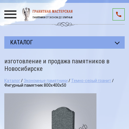
КАТАЛОГ
Прямоугольные памятники
изготовление и продажа памятников в
Авторские работы
Новосибирске
Благоустройство мест захоронения
Каталог
/
Экономные памятники
/
Темно-серый гранит
/
Фигурный памятник 800х400х50
Памятники участникам СВО
Мемориальные комплексы
3D подиумы
Эксклюзивные памятники