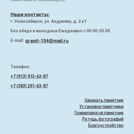
Наши работы
Наши контакты:
Памятники на могилу
г. Новосибирск, ул. Андреева, д. 2 к1
Надгробия (плиты) на могилу
Без обеда и выходных Ежедневно с 09.00-20.00
Гранитный бордюр
E-mail:
granit-154@mail.ru
Телефон:
+7 (913) 915-63-87
+7 (383) 291-63-87
Заказать памятник
Установка памятника
Гравировка на памятник
Ретушь фотографий
Благоустройство