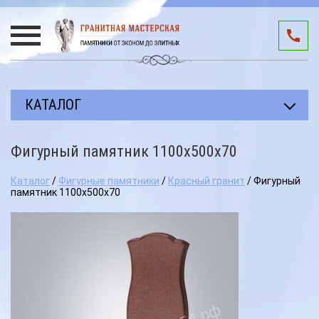
КАТАЛОГ
Прямоугольные памятники
Фигурный памятник 1100х500х70
Авторские работы
Каталог
/
Фигурные памятники
/
Красный гранит
/ Фигурный
Благоустройство мест захоронения
памятник 1100х500х70
Памятники участникам СВО
Мемориальные комплексы
3D подиумы
Эксклюзивные памятники