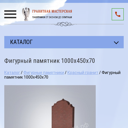
КАТАЛОГ
Прямоугольные памятники
Фигурный памятник 1000х450х70
Авторские работы
Каталог
/
Фигурные памятники
/
Красный гранит
/ Фигурный
Благоустройство мест захоронения
памятник 1000х450х70
Памятники участникам СВО
Мемориальные комплексы
3D подиумы
Эксклюзивные памятники