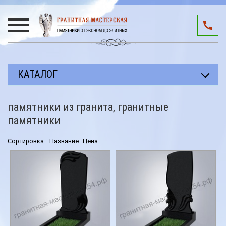
КАТАЛОГ
Прямоугольные памятники
памятники из гранита, гранитные
Авторские работы
памятники
Благоустройство мест захоронения
Сортировка:
Название
Цена
Памятники участникам СВО
Мемориальные комплексы
3D подиумы
Эксклюзивные памятники