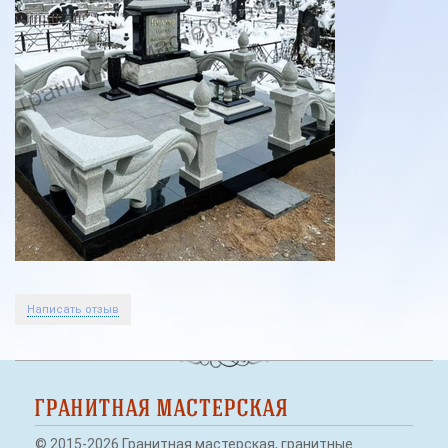
Экономные памятники
Фигурные памятники
Семейные памятники
Элитные памятники
Памятники из мраморной крошки
Гранитные памятники
Как заказать памятник
Вазы и полувазы
Написать отзыв
Скамейки, лавочки, столы на могилу
Оградки на могилу
Художественное оформление
© 2015-2026 Гранитная мастерская, гранитные