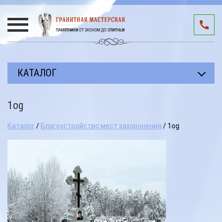
КАТАЛОГ
Прямоугольные памятники
1og
Авторские работы
Каталог
/
Благоустройство мест захоронения
/ 1og
Благоустройство мест захоронения
Памятники участникам СВО
Мемориальные комплексы
3D подиумы
Эксклюзивные памятники