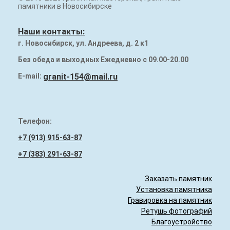
Наши работы
памятники в Новосибирске
Памятники на могилу
Наши контакты:
г. Новосибирск, ул. Андреева, д. 2 к1
Надгробия (плиты) на могилу
Без обеда и выходных Ежедневно с 09.00-20.00
Гранитный бордюр
E-mail:
granit-154@mail.ru
Телефон:
+7 (913) 915-63-87
+7 (383) 291-63-87
Заказать памятник
Установка памятника
Гравировка на памятник
Ретушь фотографий
Благоустройство