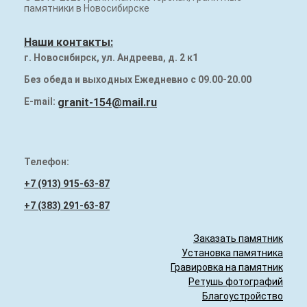
памятники в Новосибирске
Экономные памятники
Фигурные памятники
Наши контакты:
г. Новосибирск, ул. Андреева, д. 2 к1
Семейные памятники
Без обеда и выходных Ежедневно с 09.00-20.00
Элитные памятники
E-mail:
granit-154@mail.ru
Памятники из мраморной крошки
Гранитные памятники
Телефон:
Как заказать памятник
+7 (913) 915-63-87
Вазы и полувазы
+7 (383) 291-63-87
Скамейки, лавочки, столы на могилу
Заказать памятник
Установка памятника
Оградки на могилу
Гравировка на памятник
Ретушь фотографий
Художественное оформление
Благоустройство