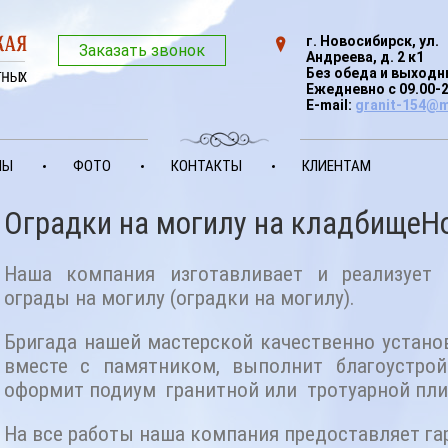
г. Новосибирск, ул.
Заказать звонок
Андреева, д. 2 к1
Без обеда и выход
Ежедневно с 09.00-
E-mail:
granit-154@m
НЫ
ФОТО
КОНТАКТЫ
КЛИЕНТАМ
Оградки на могилу на кладбищеН
Наша компания изготавливает и реализует
ограды на могилу (оградки на могилу).
Бригада нашей мастерской качественно устано
вместе с памятником, выполнит благоустрой
оформит подиум гранитной или тротуарной пли
На все работы наша компания предоставляет га