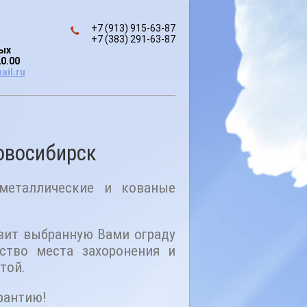
+7 (913) 915-63-87
+7 (383) 291-63-87
ных
20.00
ail.ru
овосибирск
 металлические и кованые
вит выбранную Вами ограду
ство места захоронения и
той.
рантию!